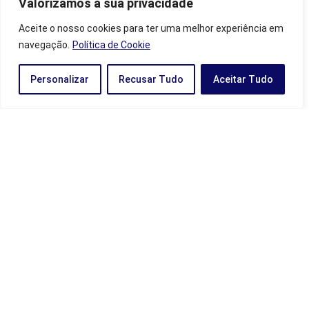
Valorizamos a sua privacidade
mais! - Portal Numerologia
em
Horas invertidas 21:12: Anjo,
numerologia e mais!
Aceite o nosso cookies para ter uma melhor experiência em
Horas invertidas 05:50: Significado, numerologia, simbologias e
navegação.
Política de Cookie
mais! - Portal Numerologia
em
Anjo 0505: Significados,
mensagens do anjo, sua importância e mais!
Personalizar
Recusar Tudo
Aceitar Tudo
2025 © Portal Numerologia | Todos os Direitos Reservados
Categorias