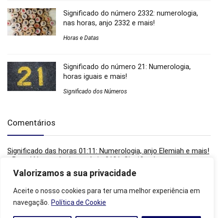
Significado do número 2332: numerologia,
nas horas, anjo 2332 e mais!
Horas e Datas
Significado do número 21: Numerologia,
horas iguais e mais!
Significado dos Números
Comentários
Significado das horas 01:11: Numerologia, anjo Elemiah e mais!
- Portal Numerologia
em
Anjo 0101: Significados, mensagens
do anjo, sua importância e mais!
Valorizamos a sua privacidade
Significado do número 555: Na numerologia, horas iguais,
espiritualidade e mais! - Portal Numerologia
em
Significado do
Aceite o nosso cookies para ter uma melhor experiência em
número 5: Numerologia, aspectos pessoais e mais!
navegação.
Política de Cookie
Horas invertidas 05:50: Significado, numerologia, simbologias e