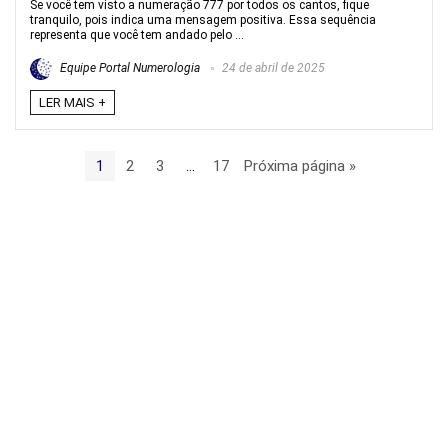
Se você tem visto a numeração 777 por todos os cantos, fique
tranquilo, pois indica uma mensagem positiva. Essa sequência
representa que você tem andado pelo ...
Equipe Portal Numerologia
24 de abril de 2025
LER MAIS +
1
2
3
…
17
Próxima página »