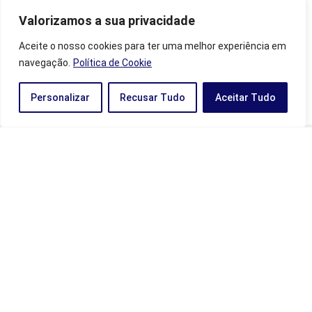
Horas invertidas 05:50: Significado, numerologia, simbologias e
mais! - Portal Numerologia
em
Horas invertidas 21:12: Anjo,
Valorizamos a sua privacidade
numerologia e mais!
Aceite o nosso cookies para ter uma melhor experiência em
Horas invertidas 05:50: Significado, numerologia, simbologias e
mais! - Portal Numerologia
em
Anjo 0505: Significados,
navegação.
Política de Cookie
mensagens do anjo, sua importância e mais!
Personalizar
Recusar Tudo
Aceitar Tudo
2025 © Portal Numerologia | Todos os Direitos Reservados
Categorias