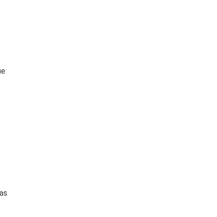
ue
as