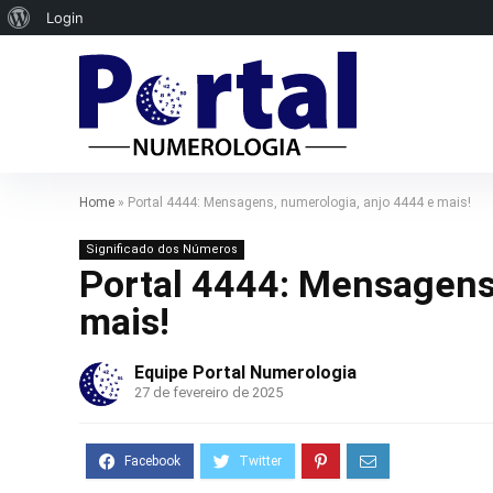
Sobre
Login
o
WordPress
Home
»
Portal 4444: Mensagens, numerologia, anjo 4444 e mais!
Significado dos Números
Portal 4444: Mensagens
mais!
Equipe Portal Numerologia
27 de fevereiro de 2025